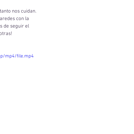
anto nos cuidan. 
aredes con la 
 de seguir el 
otras!
0p/mp4/file.mp4