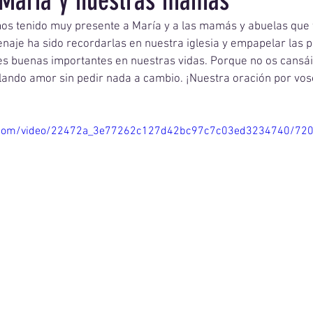
 María y nuestras mamás
s tenido muy presente a María y a las mamás y abuelas que t
je ha sido recordarlas en nuestra iglesia y empapelar las p
es buenas importantes en nuestras vidas. Porque no os cansáis
ando amor sin pedir nada a cambio. ¡Nuestra oración por vos
tic.com/video/22472a_3e77262c127d42bc97c7c03ed3234740/72