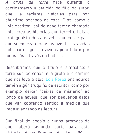
A gruta da torre
 nace durante o 
confinamento a petición do fillo do autor, 
que lle reclama historias para non 
aburrirse pechado na casa. É así como o 
Lois escritor -pai do neno tamén chamado 
Lois- crea as historias dun terceiro Lois, o 
protagonista desta novela, que xorde para 
que se coñezan todas as aventuras vividas 
polo pai e agora revividas polo fillo e por 
todos nós a través da lectura.
Descubrimos que o título é simbólico: a 
torre son os soños, e a gruta é o camiño 
que nos leva a eles. 
Lois Pérez
 ensinounos 
tamén algún truquiño de escritor, como por 
exemplo deixar “caixas de misterio” ao 
longo da novela, que son pequenos datos 
que van cobrando sentido a medida que 
imos avanzando na lectura.
Cun final de poesía e cunha promesa de 
que haberá segunda parte para esta 