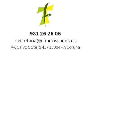
981 26 26 06
secretaria@cfranciscanos.es
Av. Calvo Sotelo
41 - 15004
- A Coruña
HORARIO
Septiembre, de 9:20 a 14 h
Octubre a mayo, de 9:20 a 13 y de 15 a 17:15 h
Julio, de 10 a 13 h
NEWSLETTER / NOVEDADES
NOMBRE:
CORREO: