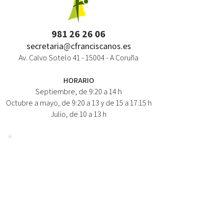
981 26 26 06
secretaria@cfranciscanos.es
Av. Calvo Sotelo
41 - 15004
- A Coruña
HORARIO
Septiembre, de 9:20 a 14 h
Octubre a mayo, de 9:20 a 13 y de 15 a 17:15 h
Julio, de 10 a 13 h
NEWSLETTER / NOVEDADES
NOMBRE:
CORREO:
Suscríbete