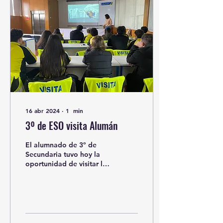
16 abr 2024
∙
1
min
3º de ESO visita Alumán
El alumnado de 3º de
Secundaria tuvo hoy la
oportunidad de visitar la
fábrica de carpintería de
aluminio, Alumán, situada
en Arteixo. ...