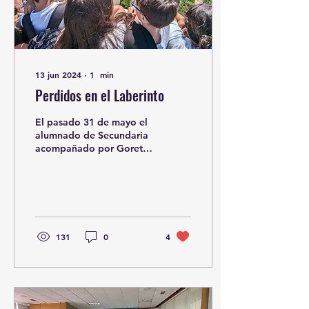
13 jun 2024
∙
1
min
Perdidos en el Laberinto
El pasado 31 de mayo el
alumnado de Secundaria
acompañado por Goretti,
Elena, Álvaro, Sonia y
Virginia decidimos "
perdernos" en el...
131
0
4