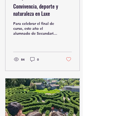
Convivencia, deporte y
naturaleza en Laxe
Para celebrar el final de
curso, este año el
alumnado de Secundaria
junto a sus profesores
hemos visitado el
pequeño pueblo
marinero de...
84
0