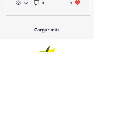
52
0
1
Cargar más
981 26 26 06
secretaria@cfranciscanos.es
Av. Calvo Sotelo
41 - 15004
- A Coruña
HORARIO
Septiembre, de 9:20 a 14 h
Octubre a mayo, de 9:20 a 13 y de 15 a 17:15 h
Julio, de 10 a 13 h