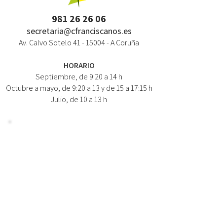
981 26 26 06
secretaria@cfranciscanos.es
Av. Calvo Sotelo
41 - 15004
- A Coruña
HORARIO
Septiembre, de 9:20 a 14 h
Octubre a mayo, de 9:20 a 13 y de 15 a 17:15 h
Julio, de 10 a 13 h
NEWSLETTER / NOVEDADES
NOMBRE:
CORREO:
Suscríbete