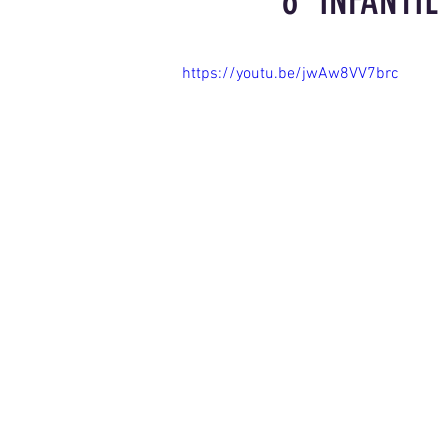
6º INFANTIL
https://youtu.be/jwAw8VV7brc