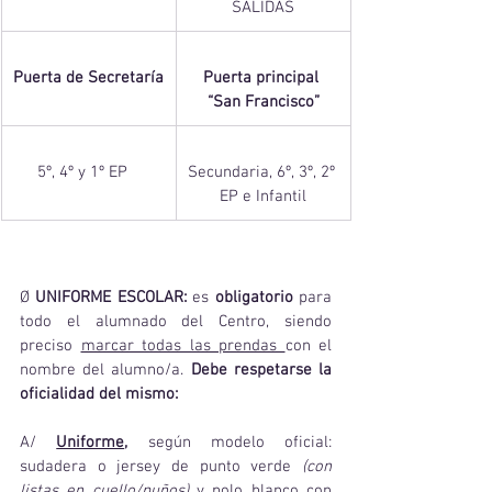
SALIDAS
Puerta de Secretaría
Puerta principal 
“San Francisco”
5º, 4º y 1º EP   
Secundaria, 6º, 3º, 2º 
EP e Infantil
Ø 
UNIFORME ESCOLAR:
 es 
obligatorio
 para 
todo el alumnado del Centro, siendo 
preciso 
marcar todas las prendas 
con el 
nombre del alumno/a.
 Debe respetarse la 
oficialidad del mismo:
A/
Uniforme
, 
según modelo oficial: 
sudadera o jersey de punto verde 
(con 
listas en cuello/puños)
 y polo blanco con 