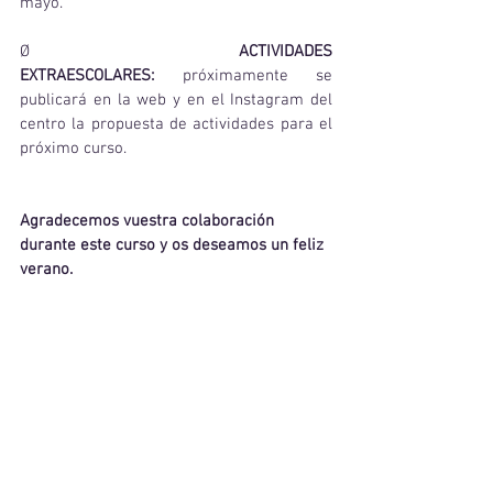
mayo.
Ø  
ACTIVIDADES 
EXTRAESCOLARES:
 próximamente se 
publicará en la web y en el Instagram del 
centro la propuesta de actividades para el 
próximo curso.
Agradecemos vuestra colaboración 
durante este curso y os deseamos un feliz 
verano.
NOTA:
La Secretaría del Centro permanecerá 
abierta al público hasta el
26 de julio 
en horario de 10:00 a 13:00h.