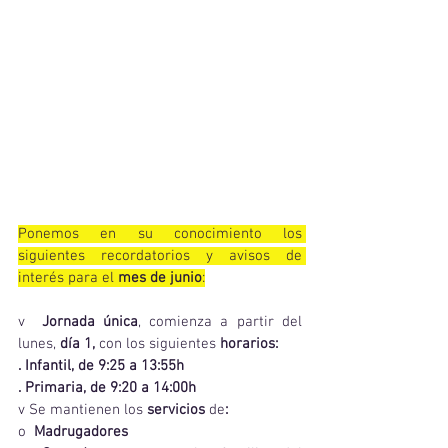
Ponemos en su conocimiento los 
siguientes recordatorios y avisos de 
interés para el 
mes de junio
:
v  
Jornada única
, comienza a partir del 
lunes, 
día 1, 
con los siguientes
 horarios:
. Infantil, de 9:25 a 13:55h   
. Primaria, de 9:20 a 14:00h
v Se mantienen los
 servicios 
de
:
o  
Madrugadores