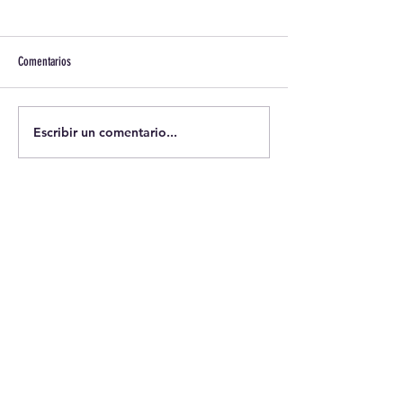
Comentarios
Escribir un comentario...
981 26 26 06
secretaria@cfranciscanos.es
Av. Calvo Sotelo
41 - 15004
- A Coruña
HORARIO