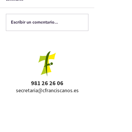
Escribir un comentario...
981 26 26 06
secretaria@cfranciscanos.es
Av. Calvo Sotelo
41 - 15004
- A Coruña
HORARIO
Septiembre, de 9:20 a 14 h
Octubre a mayo, de 9:20 a 13 y de 15 a 17:15 h
Julio, de 10 a 13 h