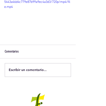
5443a46d4c779e87b99a9ec4a3d3/720p/mp4/fil
e.mp4
Comentarios
Escribir un comentario...