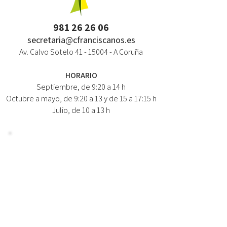
981 26 26 06
secretaria@cfranciscanos.es
Av. Calvo Sotelo
41 - 15004
- A Coruña
HORARIO
Septiembre, de 9:20 a 14 h
Octubre a mayo, de 9:20 a 13 y de 15 a 17:15 h
Julio, de 10 a 13 h
NEWSLETTER / NOVEDADES
NOMBRE:
CORREO:
Suscríbete