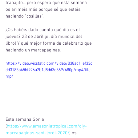
trabajito... pero espero que esta semana 
os animéis más porque sé que estáis 
haciendo "cosillas".
¿Os habéis dado cuenta qué día es el 
jueves? 23 de abril ¡el día mundial del 
libro! Y qué mejor forma de celebrarlo que 
haciendo un marcapáginas.
https://video.wixstatic.com/video/038ac1_ef33c
dd3183b45bf926a2b1d8dd3e869/480p/mp4/file.
mp4
Esta semana Sonia 
(
https://www.amasoniatropical.com/diy-
marcapaginas-sant-jordi-2020/
) os 