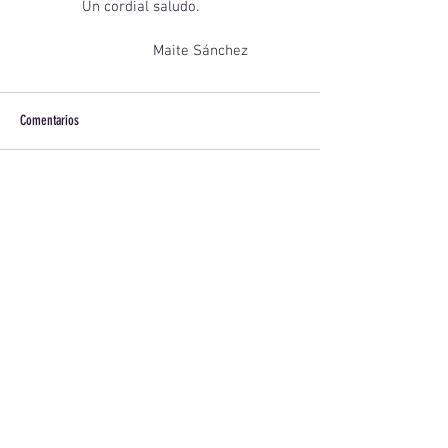
                Un cordial saludo.       
                    Maite Sánchez
Comentarios
Escribir un comentario...
981 26 26 06
secretaria@cfranciscanos.es