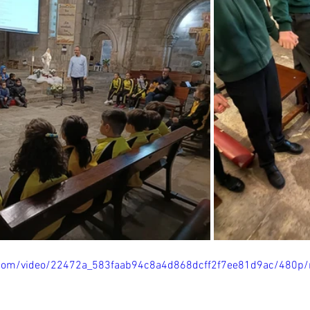
ic.com/video/22472a_583faab94c8a4d868dcff2f7ee81d9ac/480p