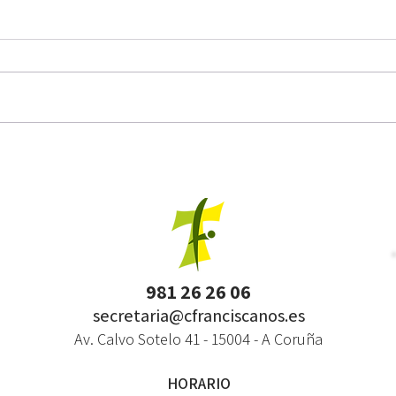
V Torn
Convocatoria de Becas de Estudio 2026-
27
981 26 26 06
secretaria@cfranciscanos.es
Av. Calvo Sotelo 41 - 15004 - A Coruña
HORARIO