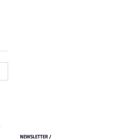
eo de Oratoria
NEWSLETTER /